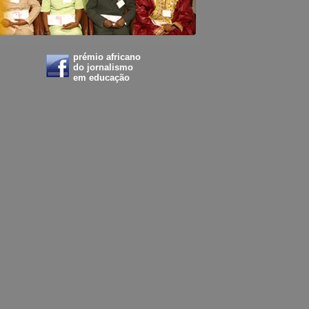
prémio africano
do jornalismo
em educação