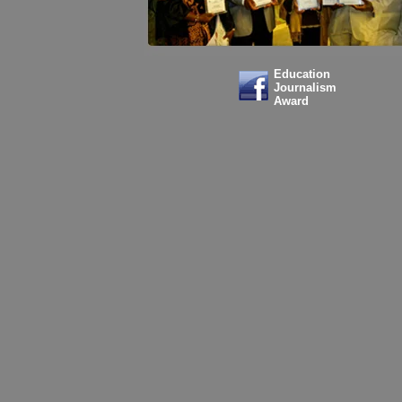
Education
Journalism
Award